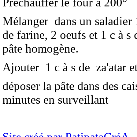
Préchauffer le four à 200°
Mélanger dans un saladier 1 
de farine, 2 oeufs et 1 c à s
pâte homogène.
Ajouter 1 c à s de za'atar et 
déposer la pâte dans des cai
minutes en surveillant
Site créé par PatipataCréA